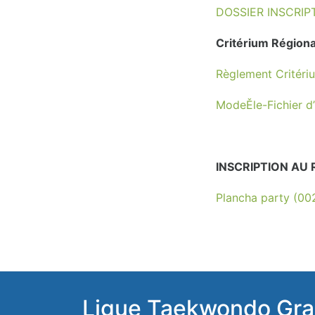
DOSSIER INSCRI
Critérium Région
Règlement Critér
ModeĚle-Fichier d’
INSCRIPTION AU
Plancha party (00
Ligue Taekwondo Gra