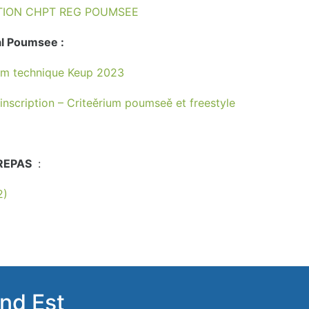
PTION CHPT REG POUMSEE
al Poumsee :
ium technique Keup 2023
inscription – Criteěrium poumseě et freestyle
 REPAS
:
2)
nd Est