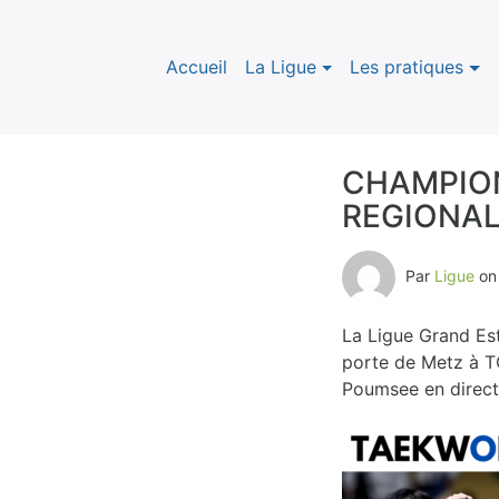
Accueil
La Ligue
Les pratiques
CHAMPION
REGIONAL
B
l
Par
Ligue
o
o
La Ligue Grand Est
g
porte de Metz à T
Poumsee en direct