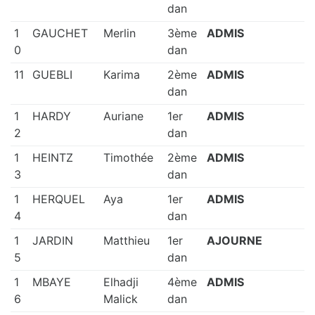
dan
1
GAUCHET
Merlin
3ème
ADMIS
0
dan
11
GUEBLI
Karima
2ème
ADMIS
dan
1
HARDY
Auriane
1er
ADMIS
2
dan
1
HEINTZ
Timothée
2ème
ADMIS
3
dan
1
HERQUEL
Aya
1er
ADMIS
4
dan
1
JARDIN
Matthieu
1er
AJOURNE
5
dan
1
MBAYE
Elhadji
4ème
ADMIS
6
Malick
dan