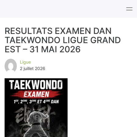
Tog
nav
RESULTATS EXAMEN DAN
TAEKWONDO LIGUE GRAND
A
EST – 31 MAI 2026
u
Ligue
t
2 juillet 2026
e
u
r
/