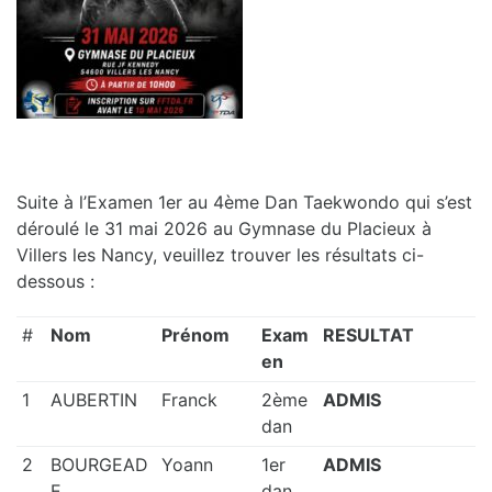
a
u
t
r
i
Suite à l’Examen 1er au 4ème Dan Taekwondo qui s’est
c
déroulé le 31 mai 2026 au Gymnase du Placieux à
Villers les Nancy, veuillez trouver les résultats ci-
e
dessous :
#
Nom
Prénom
Exam
RESULTAT
en
:
1
AUBERTIN
Franck
2ème
ADMIS
L
dan
2
BOURGEAD
Yoann
1er
ADMIS
i
E
dan