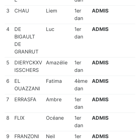
g
3
CHAU
Liem
1er
ADMIS
dan
u
4
DE
Luc
1er
ADMIS
e
BIGAULT
dan
DE
GRANRUT
5
DIERYCKXV
Amazélie
1er
ADMIS
ISSCHERS
dan
6
EL
Fatima
4ème
ADMIS
OUAZZANI
dan
7
ERRASFA
Ambre
1er
ADMIS
dan
8
FLIX
Océane
1er
ADMIS
dan
9
FRANZONI
Neil
1er
ADMIS