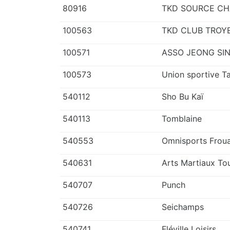
80916
TKD SOURCE CH
100563
TKD CLUB TROY
100571
ASSO JEONG SI
100573
Union sportive 
540112
Sho Bu Kaï
540113
Tomblaine
540553
Omnisports Frou
540631
Arts Martiaux Tou
540707
Punch
540726
Seichamps
540741
Fléville Loisirs