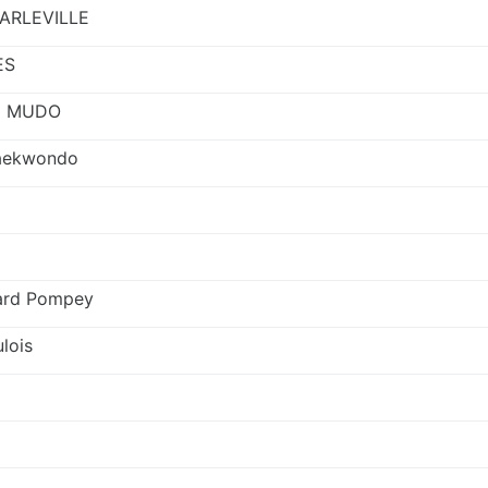
ARLEVILLE
ES
N MUDO
Taekwondo
ard Pompey
lois