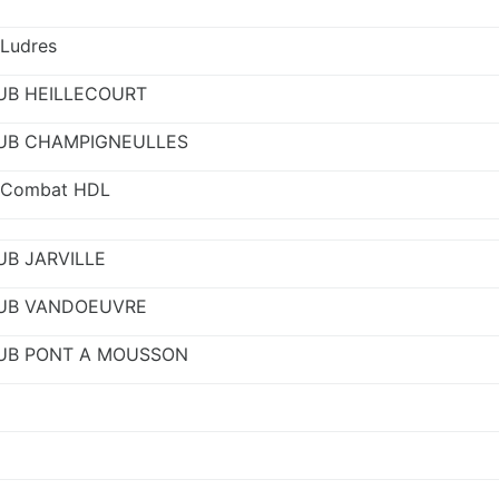
Ludres
B HEILLECOURT
UB CHAMPIGNEULLES
e Combat HDL
B JARVILLE
UB VANDOEUVRE
UB PONT A MOUSSON