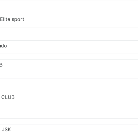
Elite sport
udo
B
 CLUB
 JSK