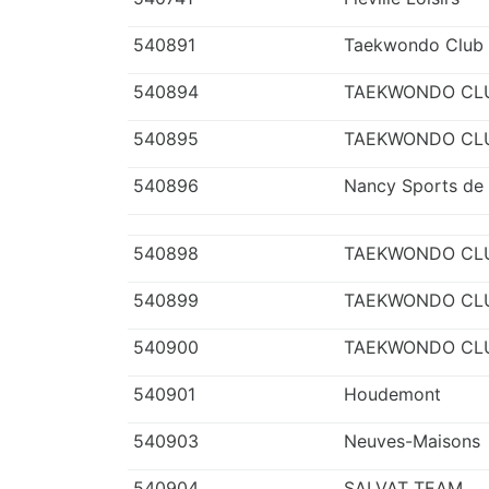
540891
Taekwondo Club 
540894
TAEKWONDO CLU
540895
TAEKWONDO CL
540896
Nancy Sports d
540898
TAEKWONDO CLU
540899
TAEKWONDO CL
540900
TAEKWONDO CL
540901
Houdemont
540903
Neuves-Maisons
540904
SALVAT TEAM