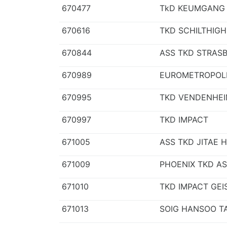
670477
TkD KEUMGANG
670616
TKD SCHILTHIG
670844
ASS TKD STRAS
670989
EUROMETROPOL
670995
TKD VENDENHE
670997
TKD IMPACT
671005
ASS TKD JITAE 
671009
PHOENIX TKD A
671010
TKD IMPACT GEI
671013
SOIG HANSOO 