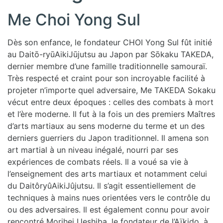
Me Choi Yong Sul
Dès son enfance, le fondateur CHOI Yong Sul fût initié
au Daitō-ryūAikiJūjutsu au Japon par Sōkaku TAKEDA,
dernier membre d’une famille traditionnelle samouraï.
Très respecté et craint pour son incroyable facilité à
projeter n’importe quel adversaire, Me TAKEDA Sokaku
vécut entre deux époques : celles des combats à mort
et l’ère moderne. Il fut à la fois un des premiers Maîtres
d’arts martiaux au sens moderne du terme et un des
derniers guerriers du Japon traditionnel. Il amena son
art martial à un niveau inégalé, nourri par ses
expériences de combats réels. Il a voué sa vie à
l’enseignement des arts martiaux et notamment celui
du Daitô­ryûAikiJûjutsu. Il s’agit essentiellement de
techniques à mains nues orientées vers le contrôle du
ou des adversaires. Il est également connu pour avoir
rencontré Morihei Ueshiba, le fondateur de l’Aïkido, à