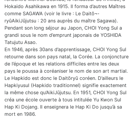
Hokaido Asahikawa en 1915. Il forma d’autres Maîtres
comme SAGAWA (voir le livre : Le Daitô¬-
ryûAikiJûjutsu : 20 ans auprès du maître Sagawa).
Pendant son long séjour au Japon, CHOI Yong Sul a
grandi sous le nom d’emprunt japonais de YOSHIDA
Tatujutu Asao.
En 1946, après 30ans d’apprentissage, CHOI Yong Sul
retourne dans son pays natal, la Corée. La conjoncture
de l’époque et les relations difficiles entre les deux
pays le poussa à coréaniser le nom de son art martial.
Le Hapkido est donc le Daitōryū coréen. D’ailleurs le
Hapkiyusul (Hapkido traditionnel) signifie exactement
la même chose qu’AikiJūjutsu. En 1951, CHOI Yong Sul
créa une école ouverte à tous intitulée Yu Kwon Sul
Hap Ki Dojang. Il enseignera le Hap Ki Do jusqu’à sa
mort en 1986.