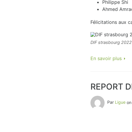
r
Philippe Shi
Ahmed Amra
i
Félicitations aux 
e
DIF strasbourg 2022
:
En savoir plus
F
o
REPORT D
r
Par
Ligue
o
m
a