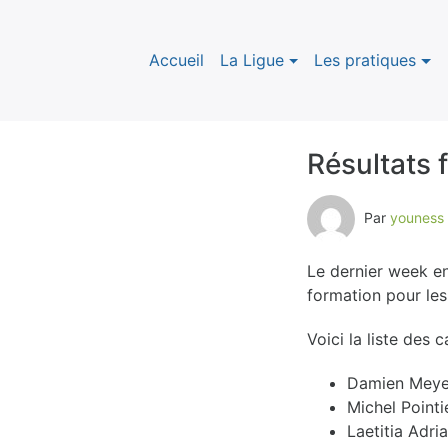
Accueil
La Ligue
Les pratiques
Résultats 
C
Par
youness
a
Le dernier week en
t
formation pour les
é
Voici la liste des 
g
Damien Meye
Michel Pointi
o
Laetitia Adri