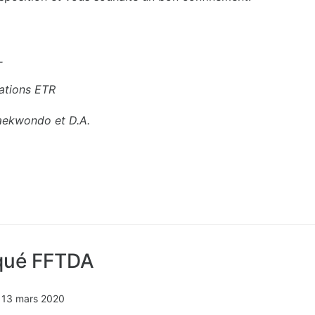
L
ations ETR
aekwondo et D.A.
ué FFTDA
n
13 mars 2020