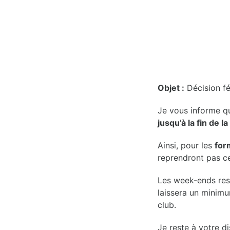
t
i
o
n
Objet :
Décision fé
Je vous informe q
jusqu’à la fin de 
Ainsi, pour les
for
reprendront pas ce
Les week-ends res
laissera un minimu
club.
Je reste à votre d