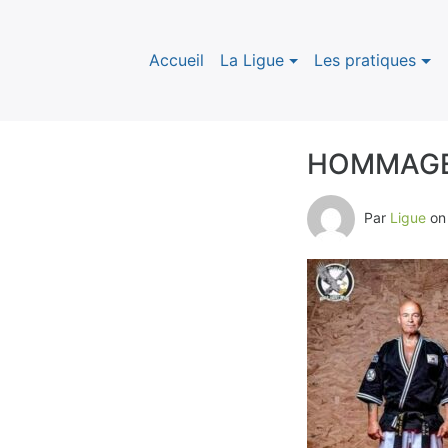
Accueil
La Ligue
Les pratiques
HOMMAGE
B
Par
Ligue
o
l
o
g