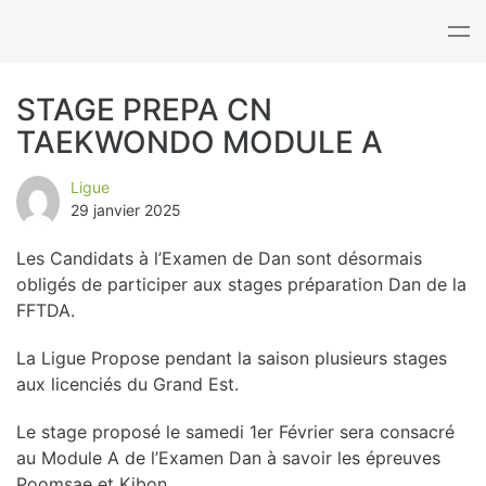
Tog
nav
STAGE PREPA CN
TAEKWONDO MODULE A
B
l
Ligue
29 janvier 2025
o
Les Candidats à l’Examen de Dan sont désormais
g
obligés de participer aux stages préparation Dan de la
FFTDA.
La Ligue Propose pendant la saison plusieurs stages
aux licenciés du Grand Est.
Le stage proposé le samedi 1er Février sera consacré
au Module A de l’Examen Dan à savoir les épreuves
Poomsae et Kibon.