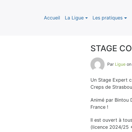
Accueil
La Ligue
Les pratiques
STAGE COM
B
Par
Ligue
o
l
Un Stage Expert c
o
Creps de Strasbou
g
Animé par Bintou 
France !
Il est ouvert à tou
(licence 2024/25 +