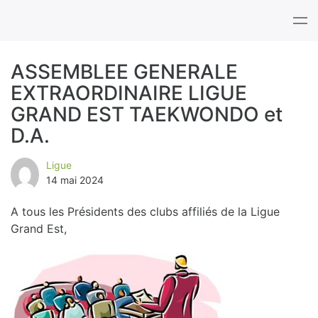
Tog
nav
ASSEMBLEE GENERALE
EXTRAORDINAIRE LIGUE
B
GRAND EST TAEKWONDO et
l
D.A.
o
Ligue
14 mai 2024
g
A tous les Présidents des clubs affiliés de la Ligue
Grand Est,