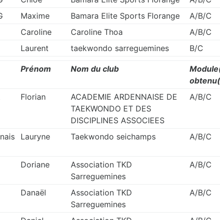
G
Maxime
Bamara Elite Sports Florange
A/B/C
Caroline
Caroline Thoa
A/B/C
Laurent
taekwondo sarreguemines
B/C
Prénom
Nom du club
Module
obtenu(
t
Florian
ACADEMIE ARDENNAISE DE
A/B/C
TAEKWONDO ET DES
DISCIPLINES ASSOCIEES
nais
Lauryne
Taekwondo seichamps
A/B/C
Doriane
Association TKD
A/B/C
Sarreguemines
Danaël
Association TKD
A/B/C
Sarreguemines