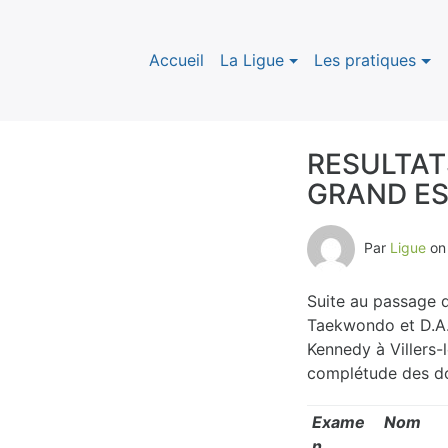
Accueil
La Ligue
Les pratiques
RESULTAT
GRAND EST
B
l
Par
Ligue
o
o
Suite au passage 
g
Taekwondo et D.A.
Kennedy à Villers-
complétude des dos
Exame
Nom
n