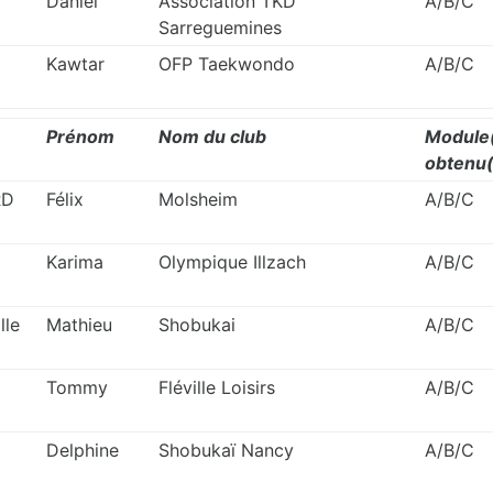
Daniel
Association TKD
A/B/C
Sarreguemines
Kawtar
OFP Taekwondo
A/B/C
Prénom
Nom du club
Module
obtenu(
RD
Félix
Molsheim
A/B/C
Karima
Olympique Illzach
A/B/C
lle
Mathieu
Shobukai
A/B/C
Tommy
Fléville Loisirs
A/B/C
Delphine
Shobukaï Nancy
A/B/C