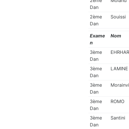
2ème
Moland
Dan
2ème
Souissi
Dan
Exame
Nom
n
3ème
EHRHA
Dan
3ème
LAMINE
Dan
3ème
Morainvi
Dan
3ème
ROMO
Dan
3ème
Santini
Dan