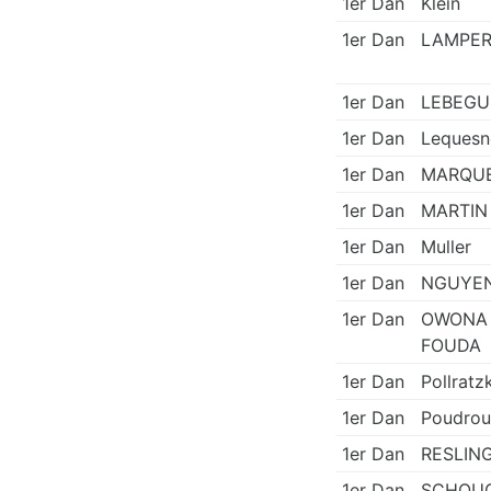
1er Dan
Klein
1er Dan
LAMPE
1er Dan
LEBEGU
1er Dan
Lequesn
1er Dan
MARQU
1er Dan
MARTIN
1er Dan
Muller
1er Dan
NGUYE
1er Dan
OWONA
FOUDA
1er Dan
Pollratz
1er Dan
Poudrou
1er Dan
RESLIN
1er Dan
SCHOU