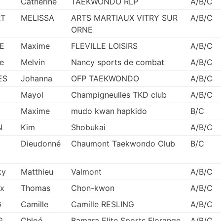
Catherine
TAEKWONDO RLP
A/B/C
RT
MELISSA
ARTS MARTIAUX VITRY SUR
A/B/C
ORNE
E
Maxime
FLEVILLE LOISIRS
A/B/C
e
Melvin
Nancy sports de combat
A/B/C
ES
Johanna
OFP TAEKWONDO
A/B/C
Mayol
Champigneulles TKD club
A/B/C
Maxime
mudo kwan hapkido
B/C
N
Kim
Shobukai
A/B/C
Dieudonné
Chaumont Taekwondo Club
B/C
ky
Matthieu
Valmont
A/B/C
x
Thomas
Chon-kwon
A/B/C
G
Camille
Camille RESLING
A/B/C
G
Chloé
Bamara Elite Sports Florange
A/B/C