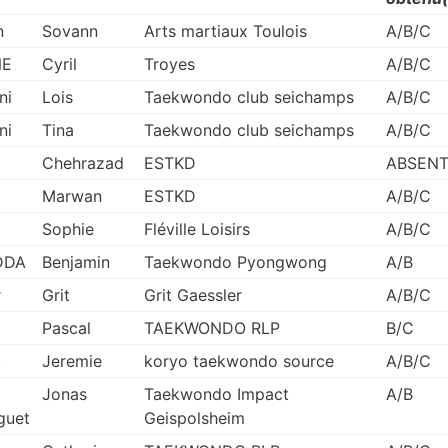
n
Sovann
Arts martiaux Toulois
A/B/C
NE
Cyril
Troyes
A/B/C
ni
Lois
Taekwondo club seichamps
A/B/C
ni
Tina
Taekwondo club seichamps
A/B/C
Chehrazad
ESTKD
ABSEN
Marwan
ESTKD
A/B/C
Sophie
Fléville Loisirs
A/B/C
DDA
Benjamin
Taekwondo Pyongwong
A/B
r
Grit
Grit Gaessler
A/B/C
Pascal
TAEKWONDO RLP
B/C
t
Jeremie
koryo taekwondo source
A/B/C
Jonas
Taekwondo Impact
A/B
guet
Geispolsheim