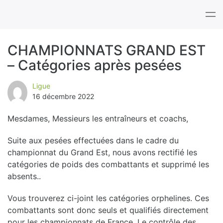
Tog
nav
CHAMPIONNATS GRAND EST
– Catégories après pesées
B
l
Ligue
16 décembre 2022
o
Mesdames, Messieurs les entraîneurs et coachs,
g
Suite aux pesées effectuées dans le cadre du
championnat du Grand Est, nous avons rectifié les
catégories de poids des combattants et supprimé les
absents..
Vous trouverez ci-joint les catégories orphelines. Ces
combattants sont donc seuls et qualifiés directement
pour les championnats de France. Le contrôle des