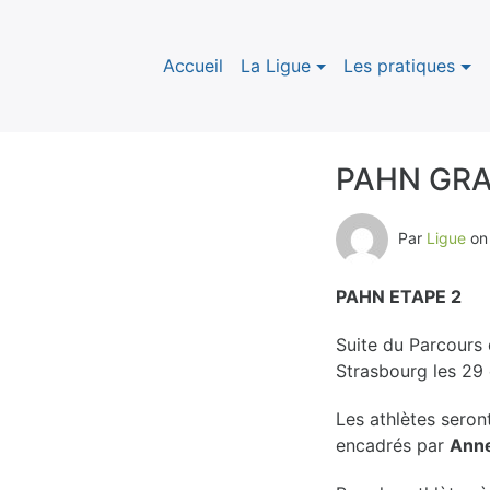
Accueil
La Ligue
Les pratiques
PAHN GRA
B
Par
Ligue
o
l
PAHN ETAPE 2
o
Suite du Parcours
g
Strasbourg les 29 
Les athlètes sero
encadrés par
Anne