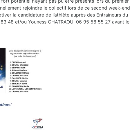
à fort potentiel n’ayant pas pu être présents lors du premier
ellement rejoindre le collectif lors de ce second week-end.
otiver la candidature de l’athlète auprès des Entraîneurs du 
83 48 et/ou Youness CHATRAOUI 06 95 58 55 27 avant le