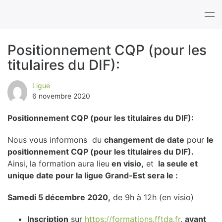
Tog
nav
Positionnement CQP (pour les
titulaires du DIF):
B
l
Ligue
6 novembre 2020
o
Positionnement CQP (pour les titulaires du DIF):
g
Nous vous informons du
changement de date
pour
le
positionnement CQP (pour les titulaires du DIF).
Ainsi, la formation aura lieu
en visio,
et
la seule et
unique date pour la ligue Grand-Est sera le :
Samedi 5 décembre 2020,
de 9h à 12h (en visio)
Inscription
sur
https://formations.fftda.fr
,
avant