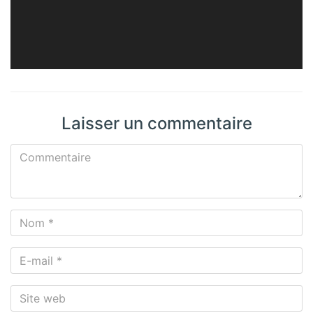
Laisser un commentaire
Commentaire
Nom
*
E-
mail
*
Site
web